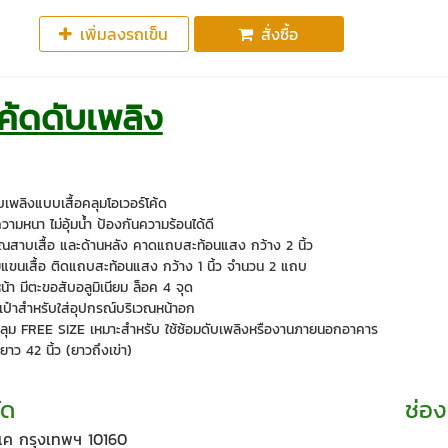
เพิ่มลงรถเข็น
สั่งซื้อ
โค้ดดับเพลิง
บเพลิงแบบเสื้อคลุมโอเวอร์โค้ด
ความหนา ไม่อุ้มน้ำ ป้องกันความร้อนได้ดี
วณสาบเสื้อ และด้านหลัง คาดแถบสะท้อนแสง กว้าง 2 นิ้ว
แขนเสื้อ ติดแถบสะท้อนแสง กว้าง 1 นิ้ว จำนวน 2 แถบ
น้า มีตะขอสับอลูมิเนียม ล็อค 4 จุด
ะเป๋าสำหรับใส่อุปกรณ์บริเวณหน้าอก
อคลุม FREE SIZE เหมาะสำหรับ ใช้ซ้อมดับเพลิงหรืองานภายนอกอาคาร
าว 42 นิ้ว (ยาวถึงเข่า)
ัด
ช่อง
ค กรุงเทพฯ 10160