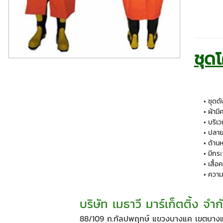
ชุด
ชุดดั
ผ้ามี
บริเ
ปลาย
ด้านห
มีกร
เสื้
ความย
บริษัท เมธาวี มาร์เก็ตติ้ง จำก
88/109 ถ.กัลปพฤกษ์ แขวงบางแค เขตบางแ