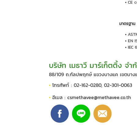
CE c
มาตรฐาน
ASTM
EN I
IEC 
บริษัท เมธาวี มาร์เก็ตติ้ง จำก
88/109 ถ.กัลปพฤกษ์ แขวงบางแค เขตบางแ
•
โทรศัพท์ : 02-162-0280, 02-301-0063
•
อีเมล :
csmethavee@methavee.co.th