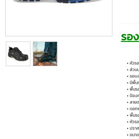
รอง
หัวรอ
ส่วนบ
ขอบส
มีพื้
พื้น
ป้องก
ลายดอ
ดอกย
พื้นร
หัวรอ
ปราศ
ขนาด