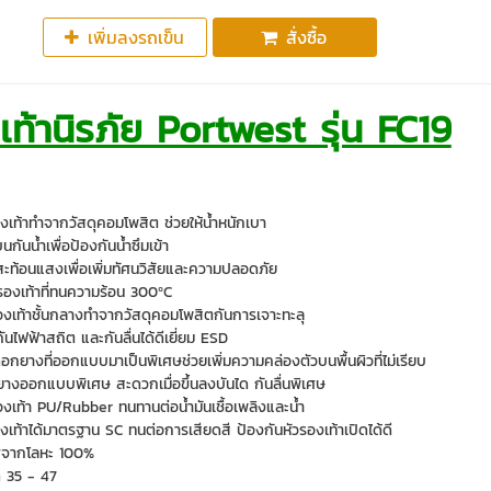
เพิ่มลงรถเข็น
สั่งซื้อ
เท้านิรภัย Portwest รุ่น FC19
งเท้าทำจากวัสดุคอมโพสิต ช่วยให้น้ำหนักเบา
นกันน้ำเพื่อป้องกันน้ำซึมเข้า
ะท้อนแสงเพื่อเพิ่มทัศนวิสัยและความปลอดภัย
นรองเท้าที่ทนความร้อน 300ºC
รองเท้าชั้นกลางทำจากวัสดุคอมโพสิตกันการเจาะทะลุ
ันไฟฟ้าสถิต และกันลื่นได้ดีเยี่ยม ESD
กยางที่ออกแบบมาเป็นพิเศษช่วยเพิ่มความคล่องตัวบนพื้นผิวที่ไม่เรียบ
างออกแบบพิเศษ สะดวกเมื่อขึ้นลงบันได กันลื่นพิเศษ
องเท้า PU/Rubber ทนทานต่อน้ำมันเชื้อเพลิงและน้ำ
งเท้าได้มาตรฐาน SC ทนต่อการเสียดสี ป้องกันหัวรองเท้าเปิดได้ดี
จากโลหะ 100%
 35 - 47