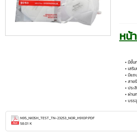
หน้
มีชั้
เสริ
มีแถ
สายรั
ประส
ผ่าน
บรรจุ
N95_NIOSH_TEST_TN-23253_NOR_H910P.PDF
58.01 K