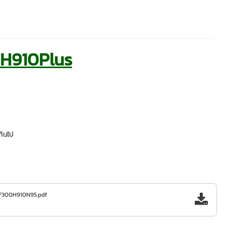
น H910Plus
กินไป
F300H910N95.pdf