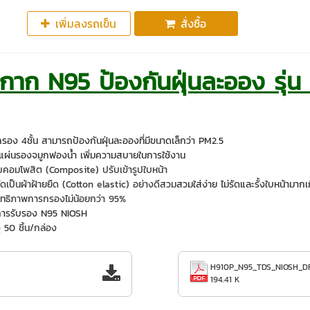
เพิ่มลงรถเข็น
สั่งซื้อ
ากาก N95 ป้องกันฝุ่นละออง รุ่
นกรอง 4ชั้น สามารถป้องกันฝุ่นละอองที่มีขนาดเล็กว่า PM2.5
มแผ่นรองจมูกฟองน้ำ เพิ่มความสบายในการใช้งาน
บคอมโพสิต (Composite) ปรับเข้ารูปใบหน้า
ดเป็นผ้าฝ้ายยืด (Cotton elastic) อย่างดีสวม
สวมใส่ง่าย ไม่รัดและรั้งใบหน้ามากเ
ิทธิภาพการกรองไม่น้อยกว่า 95%
การรับรอง N95 NIOSH
 50 ชิ้น/กล่อง
H910P_N95_TDS_NIOSH_D
194.41 K