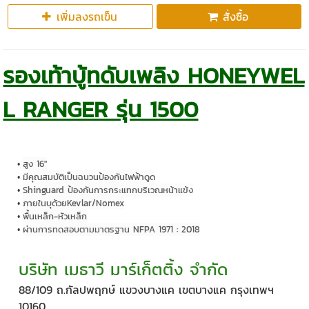
เพิ่มลงรถเข็น
สั่งซื้อ
รองเท้าบู้ทดับเพลิง HONEYWEL
L RANGER รุ่น 1500
สูง 16"
มีคุณสมบัติเป็นฉนวนป้องกันไฟฟ้าดูด
Shinguard ป้องกันการกระแทกบริเวณหน้าแข้ง
ภายในบุด้วยKevlar/Nomex
พื้นเหล็ก-หัวเหล็ก
ผ่านการทดสอบตามมาตรฐาน NFPA 1971 : 2018
บริษัท เมธาวี มาร์เก็ตติ้ง จำกัด
88/109 ถ.กัลปพฤกษ์ แขวงบางแค เขตบางแค กรุงเทพฯ
10160